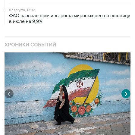
ФАО назвало причины роста мировых цен на пшеницу
в июле на 9,9%
ХРОНИКИ СОБЫТИЙ
❮
❯
В
Операция Израиля и США против Ирана