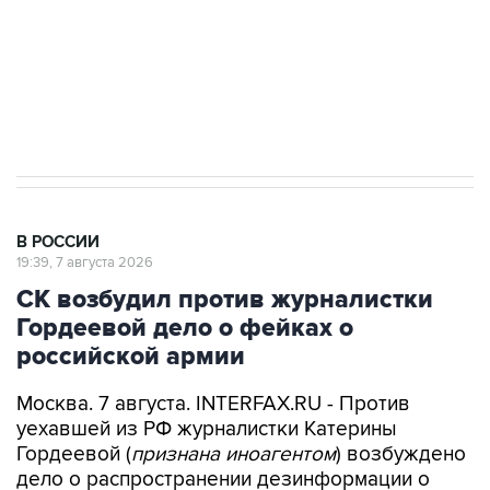
ИНН 7725383515 Erid: F7NfYUJCUneVdwcydK6A
Путин вывел "Шереметьево" из
стратегического списка с целью снять
препятствие для приватизации
В РОССИИ
19:39, 7 августа 2026
СК возбудил против журналистки
Гордеевой дело о фейках о
российской армии
Москва. 7 августа. INTERFAX.RU - Против
уехавшей из РФ журналистки Катерины
Гордеевой (
признана иноагентом
) возбуждено
дело о распространении дезинформации о