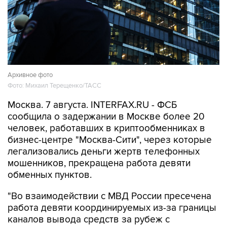
Архивное фото
Фото: Михаил Терещенко/ТАСС
Москва. 7 августа. INTERFAX.RU - ФСБ
сообщила о задержании в Москве более 20
человек, работавших в криптообменниках в
бизнес-центре "Москва-Сити", через которые
легализовались деньги жертв телефонных
мошенников, прекращена работа девяти
обменных пунктов.
"Во взаимодействии с МВД России пресечена
работа девяти координируемых из-за границы
каналов вывода средств за рубеж с
использованием криптовалюты. В Москве в
бизнес-центре "Москва-Сити" задержаны