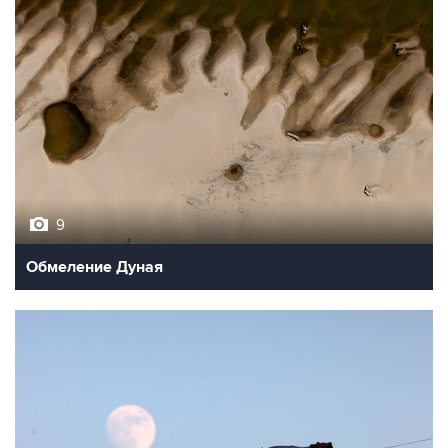
9
Обмеление Дуная