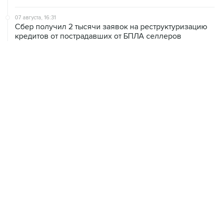
07 августа, 16:31
Сбер получил 2 тысячи заявок на реструктуризацию
кредитов от пострадавших от БПЛА селлеров
07 августа, 15:43
Власти Крыма ожидают роста объемов продажи
бензина со следующей недели
07 августа, 14:47
Bank of America тратит более $250 млн в год на
лекарства для похудения для сотрудников
07 августа, 13:37
Wildberries позволит открывать партнерские хабы для
хранения товаров селлеров