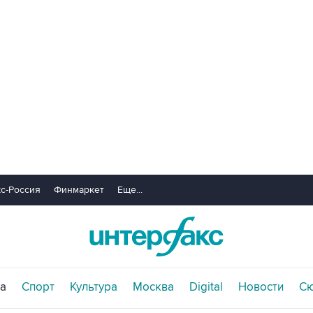
с-Россия
Финмаркет
Еще...
а
Спорт
Культура
Москва
Digital
Новости
С