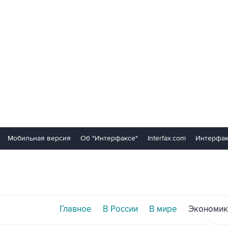
Мобильная версия
Об "Интерфаксе"
Interfax.com
Интерфак
Главное
В России
В мире
Экономик