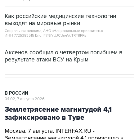
Как российские медицинские технологии
выходят на мировые рынки
Социальная реклама, АНО «Национальные приоритеты».
ИНН 7725383515 Erid: F7NfYUJCUneVdTRF8PRs
Аксенов сообщил о четвертом погибшем в
результате атаки ВСУ на Крым
В РОССИИ
04:02, 7 августа 2026
Землетрясение магнитудой 4,1
зафиксировано в Туве
Москва. 7 августа. INTERFAX.RU -
Землетрясение магнитудой 4,1 произошло в
Туве в ночь на пятницу в 291 км к юго-западу