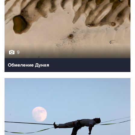
9
Обмеление Дуная