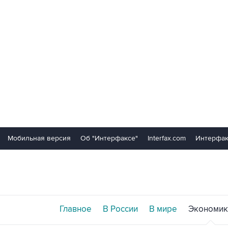
Мобильная версия
Об "Интерфаксе"
Interfax.com
Интерфак
Главное
В России
В мире
Экономик