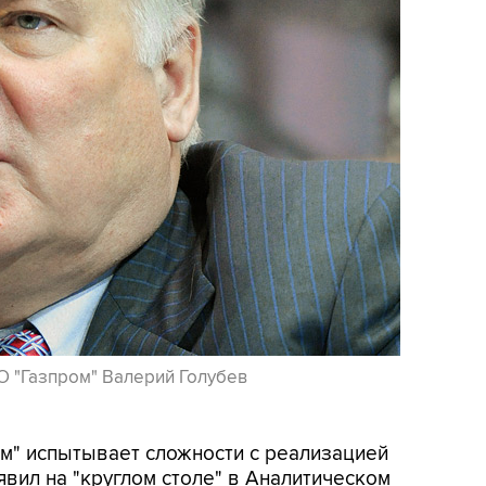
О "Газпром" Валерий Голубев
ром" испытывает сложности с реализацией
явил на "круглом столе" в Аналитическом