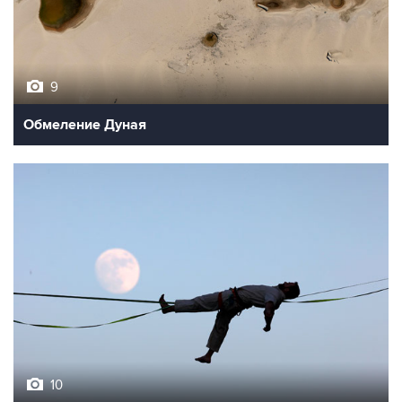
9
Обмеление Дуная
10