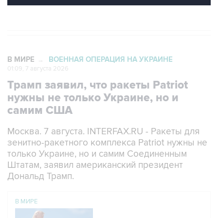
В МИРЕ
ВОЕННАЯ ОПЕРАЦИЯ НА УКРАИНЕ
→
01:09, 7 августа 2026
Трамп заявил, что ракеты Patriot
нужны не только Украине, но и
самим США
Москва. 7 августа. INTERFAX.RU - Ракеты для
зенитно-ракетного комплекса Patriot нужны не
только Украине, но и самим Соединенным
Штатам, заявил американский президент
Дональд Трамп.
В МИРЕ