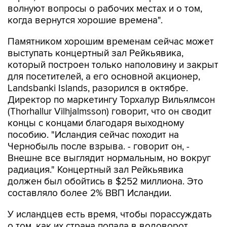
волнуют вопросы о рабочих местах и о том,
когда вернутся хорошие времена".
Памятником хорошим временам сейчас может
выступать концертный зал Рейкьявика,
который построен только наполовину и закрыт
для посетителей, а его основной акционер,
Landsbanki Islands, разорился в октябре.
Директор по маркетингу Торхалур Вильялмсон
(Thorhallur Vilhjalmsson) говорит, что он сводит
концы с концами благодаря выходному
пособию. "Исландия сейчас походит на
Чернобыль после взрыва. - говорит он, -
Внешне все выглядит нормальным, но вокруг
радиация." Концертный зал Рейкьявика
должен был обойтись в $252 миллиона. Это
составляло более 2% ВВП Исландии.
У исландцев есть время, чтобы порассуждать
о том, как их страна попала в водоворот