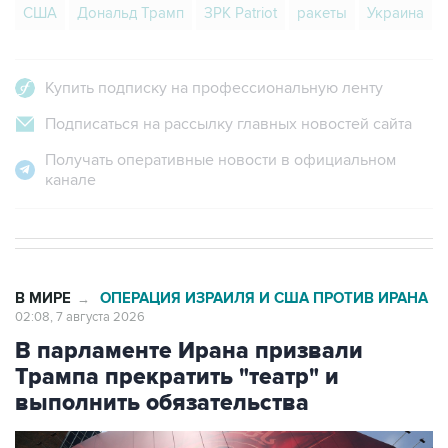
США
Дональд Трамп
ЗРК Patriot
ракеты
Украина
Купить подписку на профессиональную ленту
Подписаться на рассылку главных новостей сайта
Получать оперативные новости в официальном
канале
В МИРЕ
ОПЕРАЦИЯ ИЗРАИЛЯ И США ПРОТИВ ИРАНА
→
02:08, 7 августа 2026
В парламенте Ирана призвали
Трампа прекратить "театр" и
выполнить обязательства