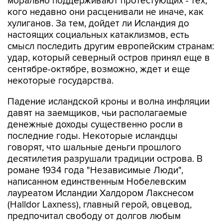
морально поддерживают протестующих - тех,
кого недавно они расценивали не иначе, как
хулиганов. За тем, дойдет ли Исландия до
настоящих социальных катаклизмов, есть
смысл последить другим европейским странам:
удар, который северный остров принял еще в
сентябре-октябре, возможно, ждет и еще
некоторые государства.
Падение исландской кроны и волна инфляции
давят на заемщиков, чьи располагаемые
денежные доходы существенно росли в
последние годы. Некоторые исландцы
говорят, что шальные деньги прошлого
десятилетия разрушали традиции острова. В
романе 1934 года "Независимые Люди",
написанном единственным Нобелевским
лауреатом Исландии Халдором Лакснесом
(Halldor Laxness), главный герой, овцевод,
предпочитал свободу от долгов любым