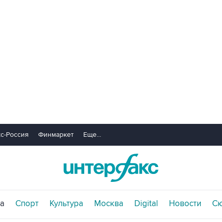
с-Россия
Финмаркет
Еще...
а
Спорт
Культура
Москва
Digital
Новости
С