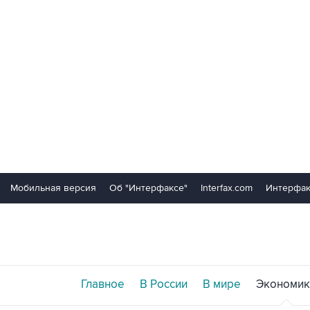
Мобильная версия
Об "Интерфаксе"
Interfax.com
Интерфак
Главное
В России
В мире
Экономик