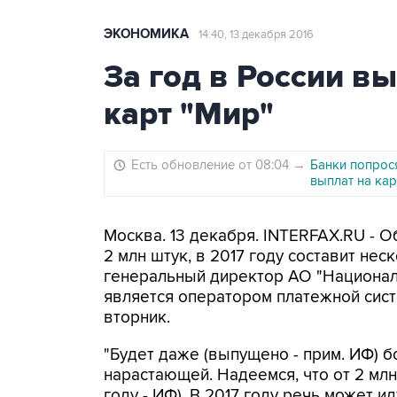
ЭКОНОМИКА
14:40, 13 декабря 2016
За год в России в
карт "Мир"
Есть обновление от 08:04
→
Банки попрос
выплат на кар
Москва. 13 декабря. INTERFAX.RU - О
2 млн штук, в 2017 году составит не
генеральный директор АО "Национал
является оператором платежной сис
вторник.
"Будет даже (выпущено - прим. ИФ) б
нарастающей. Надеемся, что от 2 млн
году - ИФ). В 2017 году речь может и