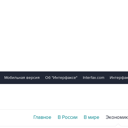
Мобильная версия
Об "Интерфаксе"
Interfax.com
Интерфак
Главное
В России
В мире
Экономик