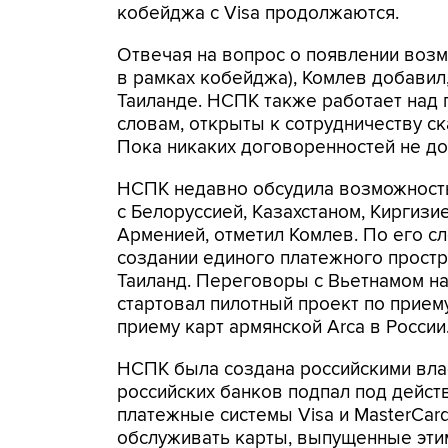
кобейджа с Visa продолжаются.
Отвечая на вопрос о появлении возм
в рамках кобейджа), Комлев добавил
Таиланде. НСПК также работает над 
словам, открыты к сотрудничеству с
Пока никаких договоренностей не до
НСПК недавно обсудила возможность
с Белоруссией, Казахстаном, Киргизи
Арменией, отметил Комлев. По его сл
создании единого платежного простра
Таиланд. Переговоры с Вьетнамом н
стартовал пилотный проект по приему
приему карт армянской Arca в России
НСПК была создана российскими власт
российских банков подпал под дейст
платежные системы Visa и MasterCar
обслуживать карты, выпущенные эти