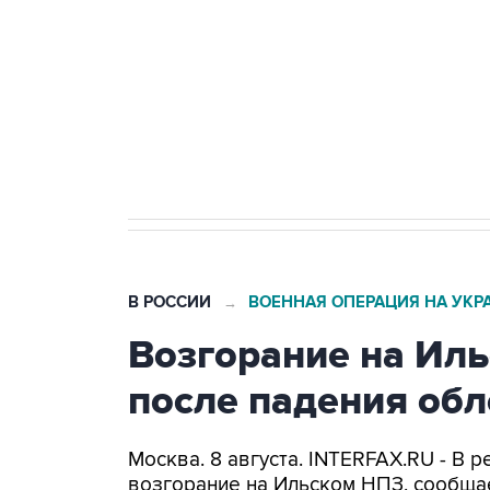
агрокомплексов
Социальная реклама, АНО «Национальные приоритеты».
И
Кабмин РФ разрешил до 1 июля 
бензина Евро 2, Евро 3, Евро 4
В РОССИИ
ВОЕННАЯ ОПЕРАЦИЯ НА УКР
→
Возгорание на Ил
после падения об
Москва. 8 августа. INTERFAX.RU - В
возгорание на Ильском НПЗ, сообща