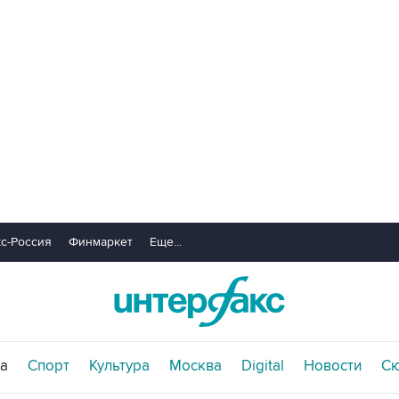
с-Россия
Финмаркет
Еще...
а
Спорт
Культура
Москва
Digital
Новости
С