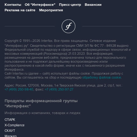
Контакты
Об "Интерфаксе"
Пресс-центр
Вакансии
Реклама на сайте
Мероприятия
Copyright © 1991—2026 Interfax. Все права защищены. Сетевое издание
"Интерфакс.ру". Свидетельство о регистрации СМИ ЭЛ № ФС 77 - 84928 выдано
Федеральной службой по надзору в сфере связи, информационных технологий и
массовых коммуникаций (Роскомнадзор) 21.03.2023. Вся информация,
размещенная на данном веб-сайте, предназначена только для персонального
пользования и не подлежит дальнейшему воспроизведению и/или
распространению в какой-либо форме, иначе как с письменного разрешения
Интерфакса.
Сайт Interfax.ru (далее – сайт) использует файлы cookie. Продолжая работу с
сайтом, Вы соглашаетесь на сбор и последующую
обработку файлов cookie
.
Адрес: Россия, 127006, Москва, 1-я Тверская-Ямская улица, дом 2, стр.1, тел.:
+7 (499) 250-98-40
, факс:
+7 (499) 250-97-27
Продукты информационной группы
"Интерфакс"
Информация о компаниях, товарах и людях
СПАРК
X-Compliance
СКАУТ
Маркер