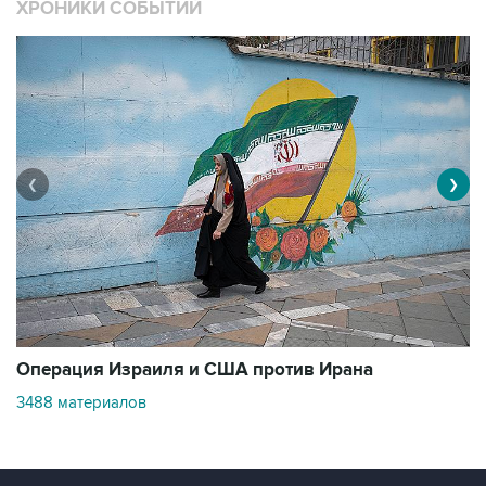
ХРОНИКИ СОБЫТИЙ
❮
❯
В
Операция Израиля и США против Ирана
1
3488 материалов