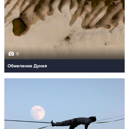
9
Обмеление Дуная