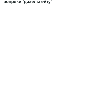
вопреки "дизельгейту"
18:40, 6 августа 2026