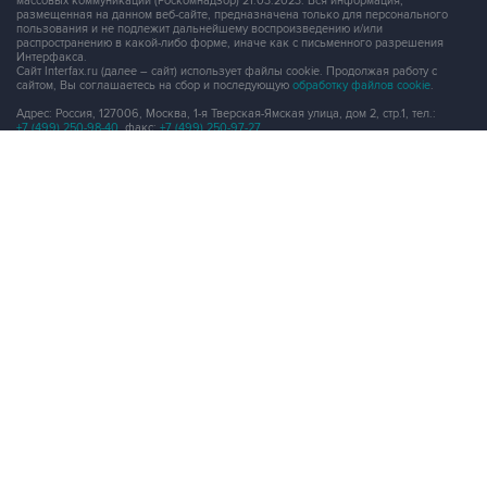
массовых коммуникаций (Роскомнадзор) 21.03.2023. Вся информация,
размещенная на данном веб-сайте, предназначена только для персонального
пользования и не подлежит дальнейшему воспроизведению и/или
распространению в какой-либо форме, иначе как с письменного разрешения
Интерфакса.
Сайт Interfax.ru (далее – сайт) использует файлы cookie. Продолжая работу с
сайтом, Вы соглашаетесь на сбор и последующую
обработку файлов cookie
.
Адрес: Россия, 127006, Москва, 1-я Тверская-Ямская улица, дом 2, стр.1, тел.:
+7 (499) 250-98-40
, факс:
+7 (499) 250-97-27
Продукты информационной группы
"Интерфакс"
Информация о компаниях, товарах и людях
СПАРК
X-Compliance
СКАУТ
Маркер
АСТРА
Новости и рынки
Новости "Интерфакса"
СКАН
RUDATA
Центр раскрытия корпоративной информации