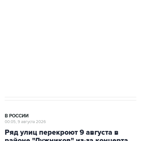
Промышленное предприятие в Самарской
области подверглось атаке БПЛА
Беспилотные технологии и ИИ на службе у
электросетевых объектов и агрокомплексов
Социальная реклама, АНО «Национальные приоритеты».
ИНН 7725383515 Erid: F7NfYUJCUneVdwcydK6A
Кабмин РФ разрешил до 1 июля 2027 года
импорт, выпуск и обращение бензина Евро 2,
Евро 3, Евро 4
В РОССИИ
00:05, 9 августа 2026
Ряд улиц перекроют 9 августа в
районе "Лужников" из-за концерта