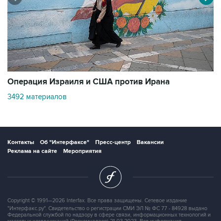
В
Операция Израиля и США против Ирана
1
3492 материалов
Контакты
Об "Интерфаксе"
Пресс-центр
Вакансии
Реклама на сайте
Мероприятия
Copyright © 1991—2026 Interfax. Все права защищены. Сетевое издание
"Интерфакс.ру". Свидетельство о регистрации СМИ ЭЛ № ФС 77 - 84928 выдано
Федеральной службой по надзору в сфере связи, информационных технологий и