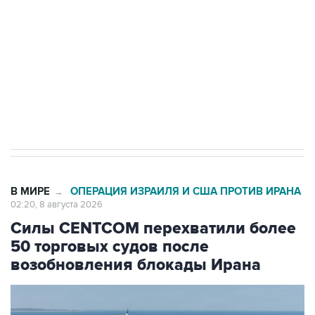
Беспилотные технологии и ИИ на службе у
электросетевых объектов и агрокомплексов
Социальная реклама, АНО «Национальные приоритеты».
ИНН 7725383515 Erid: F7NfYUJCUneVdwcydK6A
Кабмин РФ разрешил до 1 июля 2027 года
импорт, выпуск и обращение бензина Евро 2,
Евро 3, Евро 4
В МИРЕ
ОПЕРАЦИЯ ИЗРАИЛЯ И США ПРОТИВ ИРАНА
→
02:20, 8 августа 2026
Силы CENTCOM перехватили более
50 торговых судов после
возобновления блокады Ирана