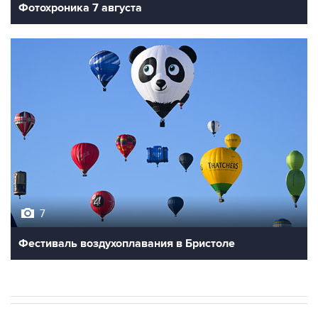
Фотохроника 7 августа
7
Фестиваль воздухоплавания в Бристоле