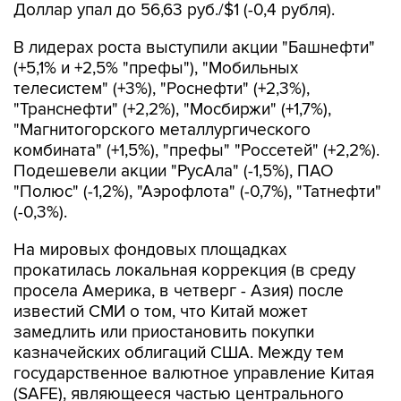
Доллар упал до 56,63 руб./$1 (-0,4 рубля).
В лидерах роста выступили акции "Башнефти"
(+5,1% и +2,5% "префы"), "Мобильных
телесистем" (+3%), "Роснефти" (+2,3%),
"Транснефти" (+2,2%), "Мосбиржи" (+1,7%),
"Магнитогорского металлургического
комбината" (+1,5%), "префы" "Россетей" (+2,2%).
Подешевели акции "РусАла" (-1,5%), ПАО
"Полюс" (-1,2%), "Аэрофлота" (-0,7%), "Татнефти"
(-0,3%).
На мировых фондовых площадках
прокатилась локальная коррекция (в среду
просела Америка, в четверг - Азия) после
известий СМИ о том, что Китай может
замедлить или приостановить покупки
казначейских облигаций США. Между тем
государственное валютное управление Китая
(SAFE), являющееся частью центрального