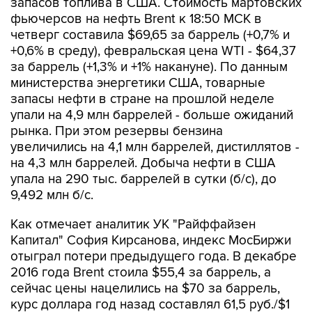
запасов топлива в США. Стоимость мартовских
фьючерсов на нефть Brent к 18:50 МСК в
четверг составила $69,65 за баррель (+0,7% и
+0,6% в среду), февральская цена WTI - $64,37
за баррель (+1,3% и +1% накануне). По данным
министерства энергетики США, товарные
запасы нефти в стране на прошлой неделе
упали на 4,9 млн баррелей - больше ожиданий
рынка. При этом резервы бензина
увеличились на 4,1 млн баррелей, дистиллятов -
на 4,3 млн баррелей. Добыча нефти в США
упала на 290 тыс. баррелей в сутки (б/с), до
9,492 млн б/с.
Как отмечает аналитик УК "Райффайзен
Капитал" София Кирсанова, индекс МосБиржи
отыграл потери предыдущего года. В декабре
2016 года Brent стоила $55,4 за баррель, а
сейчас цены нацелились на $70 за баррель,
курс доллара год назад составлял 61,5 руб./$1