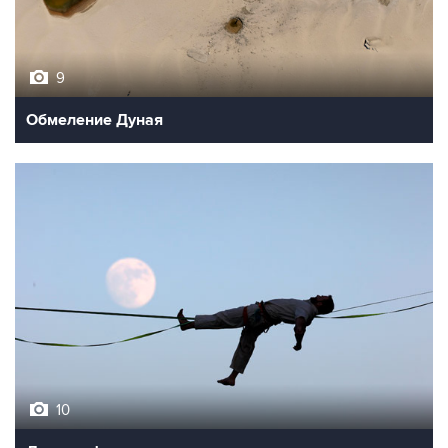
9
Обмеление Дуная
10