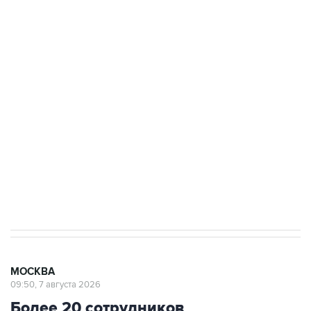
ФСБ сообщила о задержании в Приморье
подростков, готовивших теракт на объекте
Росгвардии
Беспилотные технологии и ИИ на службе у
электросетевых объектов и агрокомплексов
Социальная реклама, АНО «Национальные приоритеты».
ИНН 7725383515 Erid: F7NfYUJCUneVdwcydK6A
Аксенов сообщил о четвертом погибшем в
результате атаки ВСУ на Крым
МОСКВА
09:50, 7 августа 2026
Более 20 сотрудников