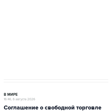
Путин сообщил о решении сосредоточить в
одних руках все службы тыла Минобороны
Как российские медицинские технологии
выходят на мировые рынки
Социальная реклама, АНО «Национальные приоритеты».
ИНН 7725383515 Erid: F7NfYUJCUneVdTRF8PRs
Трамп заявил, что переговоры с Ираном
начнутся в понедельник
В МИРЕ
16:46, 6 августа 2026
Соглашение о свободной торговле