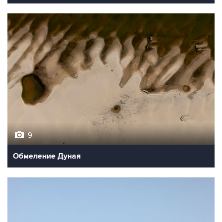
9
Обмеление Дуная