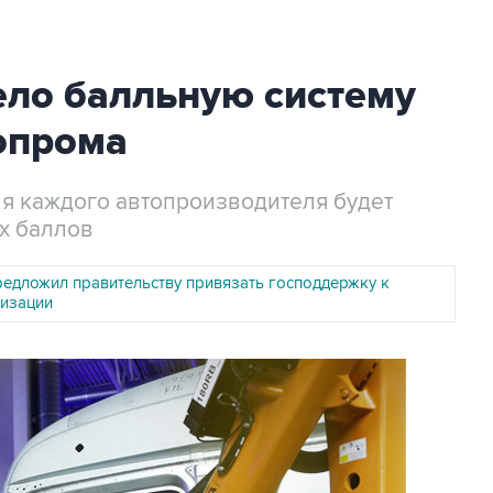
ело балльную систему
опрома
ля каждого автопроизводителя будет
х баллов
редложил правительству привязать господдержку к
изации