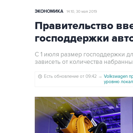
ЭКОНОМИКА
14:10, 30 мая 2019
Правительство вв
господдержки авт
С 1 июля размер господдержки д
зависеть от количества набранны
Есть обновление от 09:42
→
Volkswagen п
уровню локал