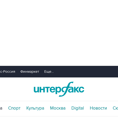
с-Россия
Финмаркет
Еще...
а
Спорт
Культура
Москва
Digital
Новости
С