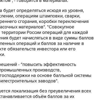
том", - говорится в материалах.
а будет определяться исходя из уровня,
слении, операциям штамповки, сварки,
треннего сгорания, коробки переключения
расочных материалов". "Совокупное
 территории России операций для каждой
ния будет начисляться в виде суммы баллов
ленных операций и баллов за наличие в
те обязательств инвестора или его
ки.
решений - "повысить эффективность
 промышленных производств,
господдержки на основе балльной системы
билестроительных заводов".
ется локализация без преувеличения всех
станавливается объём баллов за их