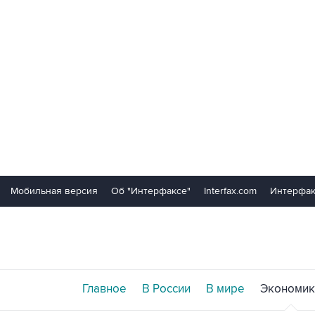
Мобильная версия
Об "Интерфаксе"
Interfax.com
Интерфак
Главное
В России
В мире
Экономик