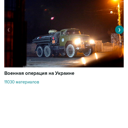
❮
❯
Военная операция на Украине
О
11030 материалов
3
Контакты
Об "Интерфаксе"
Пресс-центр
Вакансии
Реклама на сайте
Мероприятия