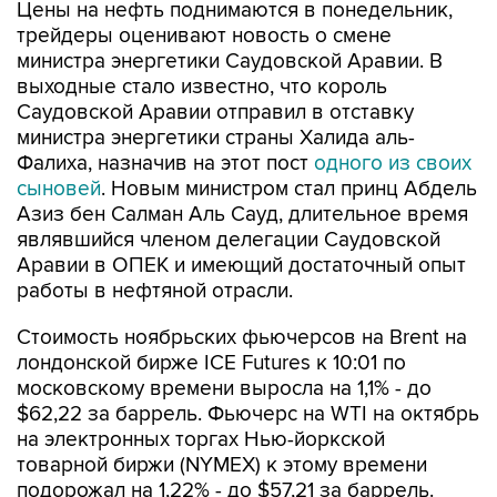
Цены на нефть поднимаются в понедельник,
трейдеры оценивают новость о смене
министра энергетики Саудовской Аравии. В
выходные стало известно, что король
Саудовской Аравии отправил в отставку
министра энергетики страны Халида аль-
Фалиха, назначив на этот пост
одного из своих
сыновей
. Новым министром стал принц Абдель
Азиз бен Салман Аль Сауд, длительное время
являвшийся членом делегации Саудовской
Аравии в ОПЕК и имеющий достаточный опыт
работы в нефтяной отрасли.
Стоимость ноябрьских фьючерсов на Brent на
лондонской бирже ICE Futures к 10:01 по
московскому времени выросла на 1,1% - до
$62,22 за баррель. Фьючерс на WTI на октябрь
на электронных торгах Нью-йоркской
товарной биржи (NYMEX) к этому времени
подорожал на 1,22% - до $57,21 за баррель.