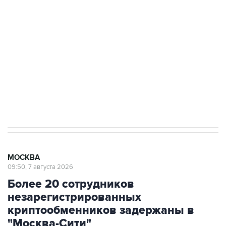
Росгвардии
Беспилотные технологии и ИИ на службе у
электросетевых объектов и агрокомплексов
Социальная реклама, АНО «Национальные приоритеты».
ИНН 7725383515 Erid: F7NfYUJCUneVdwcydK6A
Аксенов сообщил о четвертом погибшем в
результате атаки ВСУ на Крым
МОСКВА
09:50, 7 августа 2026
Более 20 сотрудников
незарегистрированных
криптообменников задержаны в
"Москва-Сити"