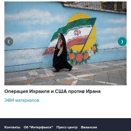
❮
❯
В
Операция Израиля и США против Ирана
1
3484 материалов
Контакты
Об "Интерфаксе"
Пресс-центр
Вакансии