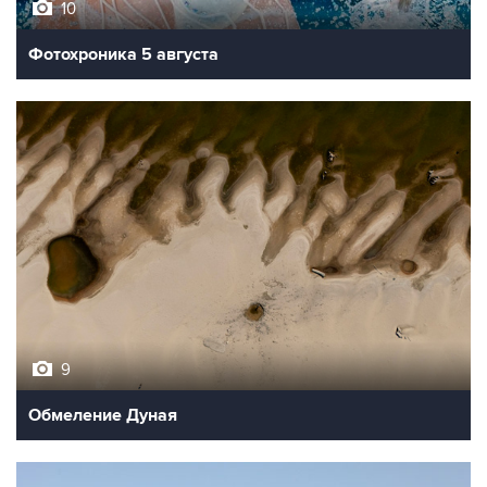
10
Фотохроника 5 августа
9
Обмеление Дуная