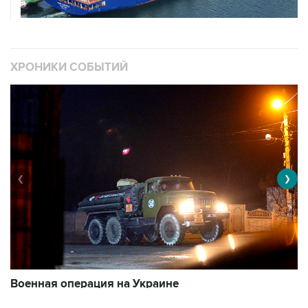
ХРОНИКИ СОБЫТИЙ
❮
❯
Военная операция на Украине
О
11015 материалов
3