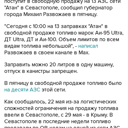
города Михаил Развожаев в пятницу.
"Сегодня с 10:00 на 13 заправках "Атан" в
свободной продаже топливо марок Аи-95 Ultra,
ДТ Ultra, ДТ и Аи-100. Объем лимитов по всем
видам топлива небольшой", -
написал
Развожаев в своем канале в Max.
Заправить можно 20 литров в одну машину,
отпуск в канистры запрещен.
В пятницу в свободной продаже топливо было
на десяти АЗС
этой сети.
Как сообщалось, 22 мая из-за логистических
сложностей ограничения на продажу топлива
ввели в Севастополе, с 29 мая - в Крыму. В
Севастополе в последние недели топливо
продавали по QR-кодам на одной из сети АЗС,
свободно - на отдельных АЗС другой сети. С 4