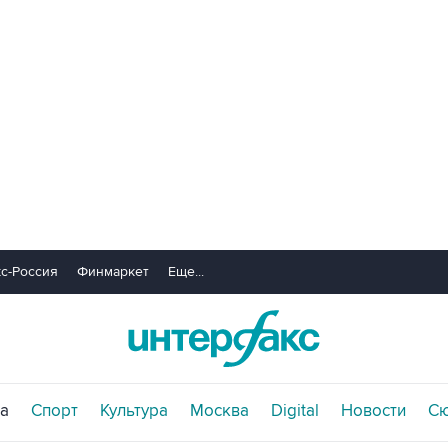
с-Россия
Финмаркет
Еще...
а
Спорт
Культура
Москва
Digital
Новости
С