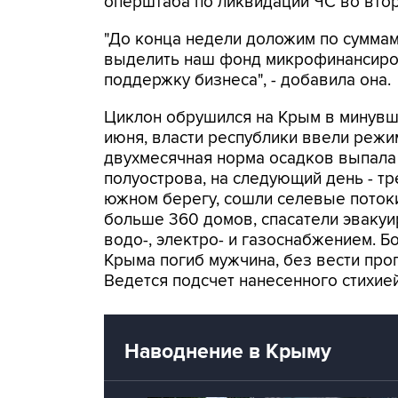
оперштаба по ликвидации ЧС во вто
"До конца недели доложим по сумма
выделить наш фонд микрофинансиро
поддержку бизнеса", - добавила она.
Циклон обрушился на Крым в минувши
июня, власти республики ввели режи
двухмесячная норма осадков выпала
полуострова, на следующий день - т
южном берегу, сошли селевые поток
больше 360 домов, спасатели эвакуир
водо-, электро- и газоснабжением. Б
Крыма погиб мужчина, без вести про
Ведется подсчет нанесенного стихие
Наводнение в Крыму