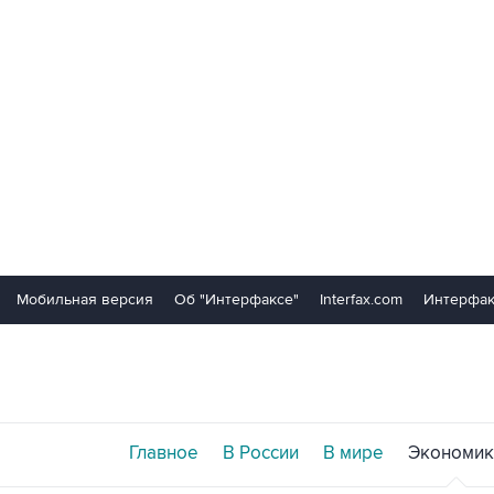
Мобильная версия
Об "Интерфаксе"
Interfax.com
Интерфак
Главное
В России
В мире
Экономик