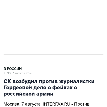
Беспилотные технологии и ИИ на службе у
электросетевых объектов и агрокомплексов
Социальная реклама, АНО «Национальные приоритеты».
ИНН 7725383515 Erid: F7NfYUJCUneVdwcydK6A
Аксенов сообщил о четвертом погибшем в
результате атаки ВСУ на Крым
В РОССИИ
19:39, 7 августа 2026
СК возбудил против журналистки
Гордеевой дело о фейках о
российской армии
Москва. 7 августа. INTERFAX.RU - Против