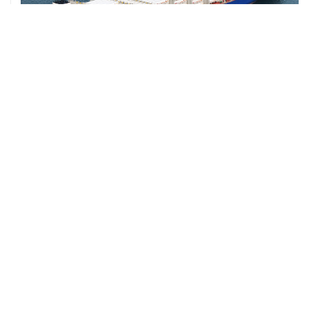
ХРОНИКИ СОБЫТИЙ
❮
❯