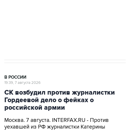
электросетевых объектов и агрокомплексов
Социальная реклама, АНО «Национальные приоритеты».
ИНН 7725383515 Erid: F7NfYUJCUneVdwcydK6A
Кабмин РФ разрешил до 1 июля 2027 года
импорт, выпуск и обращение бензина Евро 2,
Евро 3, Евро 4
В РОССИИ
19:39, 7 августа 2026
СК возбудил против журналистки
Гордеевой дело о фейках о
российской армии
Москва. 7 августа. INTERFAX.RU - Против
уехавшей из РФ журналистки Катерины