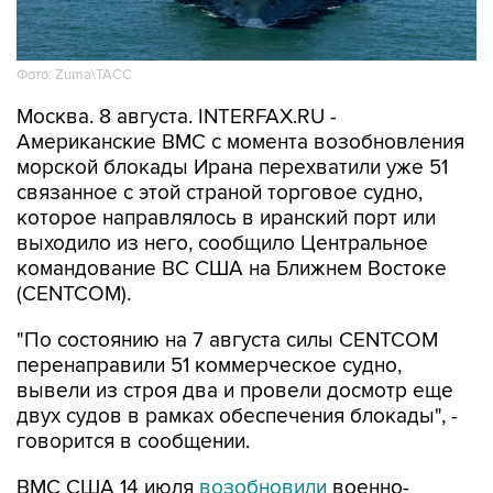
Фото: Zuma\ТАСС
Москва. 8 августа. INTERFAX.RU -
Американские ВМС с момента возобновления
морской блокады Ирана перехватили уже 51
связанное с этой страной торговое судно,
которое направлялось в иранский порт или
выходило из него, сообщило Центральное
командование ВС США на Ближнем Востоке
(CENTCOM).
"По состоянию на 7 августа силы CENTCOM
перенаправили 51 коммерческое судно,
вывели из строя два и провели досмотр еще
двух судов в рамках обеспечения блокады", -
говорится в сообщении.
ВМС США 14 июля
возобновили
военно-
морскую блокаду судов, следующих в
иранские порты и прибрежные районы или из