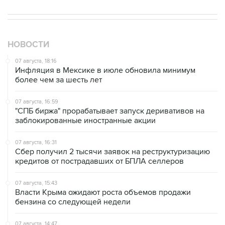
НОВОСТИ
07 августа, 18:16
Инфляция в Мексике в июле обновила минимум
более чем за шесть лет
07 августа, 16:59
"СПБ биржа" прорабатывает запуск деривативов на
заблокированные иностранные акции
07 августа, 16:31
Сбер получил 2 тысячи заявок на реструктуризацию
кредитов от пострадавших от БПЛА селлеров
07 августа, 15:43
Власти Крыма ожидают роста объемов продажи
бензина со следующей недели
07 августа, 14:47
Bank of America тратит более $250 млн в год на
лекарства для похудения для сотрудников