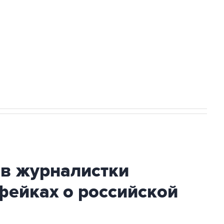
а службе у электросетевых объектов и
НН 7725383515 Erid: F7NfYUJCUneVdwcydK6A
огибшем в результате атаки ВСУ на
ив журналистки
фейках о российской