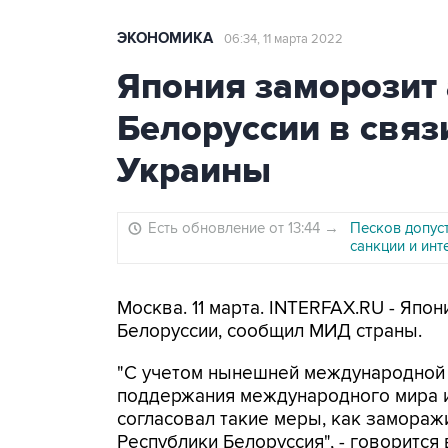
ЭКОНОМИКА
06:34, 11 марта 2022
Япония заморозит 
Белоруссии в связ
Украины
Есть обновление от 13:44
→
Песков допуст
санкции и ин
Москва. 11 марта. INTERFAX.RU - Япо
Белоруссии, сообщил МИД страны.
"С учетом нынешней международной 
поддержания международного мира и б
согласовал такие меры, как замораж
Республики Белоруссия", - говорится