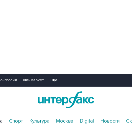
с-Россия
Финмаркет
Еще...
а
Спорт
Культура
Москва
Digital
Новости
С