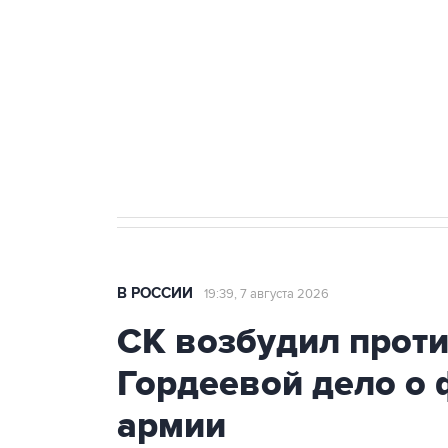
Беспилотные технологии и ИИ н
агрокомплексов
Социальная реклама, АНО «Национальные приоритеты».
И
Аксенов сообщил о четвертом п
Крым
В РОССИИ
19:39, 7 августа 2026
СК возбудил прот
Гордеевой дело о 
армии