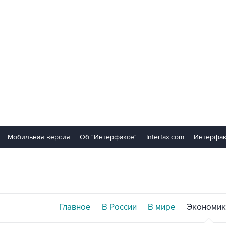
Мобильная версия
Об "Интерфаксе"
Interfax.com
Интерфак
Главное
В России
В мире
Экономик