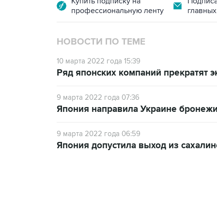
Купить подписку на
Подписа
профессиональную ленту
главных
НОВОСТИ ПО ТЕМЕ
10 марта 2022 года 15:39
Ряд японских компаний прекратят э
9 марта 2022 года 07:36
Япония направила Украине бронежи
9 марта 2022 года 06:59
Япония допустила выход из сахали