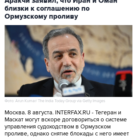
Ормузскому проливу
Фото: Arun Kumar/ The India Today Group via Getty Images
Москва. 8 августа. INTERFAX.RU - Тегеран и
Маскат могут вскоре договориться о системе
управления судоходством в Ормузском
проливе, однако снятие блокады с него имеет
отношение не к этим переговорам, а к
действиям США, заявил в субботу глава МИД