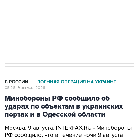
ИНН 7725383515 Erid: F7NfYUJCUneVdwcydK6A
Кабмин РФ разрешил до 1 июля 2027 года
импорт, выпуск и обращение бензина Евро 2,
Евро 3, Евро 4
В РОССИИ
ВОЕННАЯ ОПЕРАЦИЯ НА УКРАИНЕ
→
09:29, 9 августа 2026
Минобороны РФ сообщило об
ударах по объектам в украинских
портах и в Одесской области
Москва. 9 августа. INTERFAX.RU - Минобороны
РФ сообщило, что в течение ночи 9 августа
высокоточным оружием воздушного и
наземного базирования, а также ударными