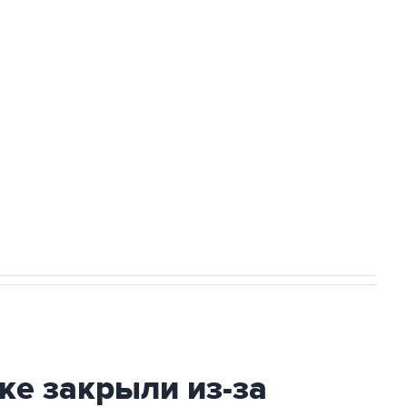
Приморье подростков, готовивших
а службе у электросетевых объектов и
НН 7725383515 Erid: F7NfYUJCUneVdwcydK6A
2027 года импорт, выпуск и обращение
ке закрыли из-за