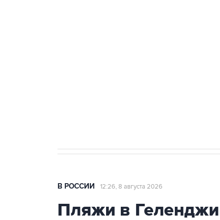
ФСБ сообщила о задержании в 
теракт на объекте Росгвардии
Беспилотные технологии и ИИ н
агрокомплексов
Социальная реклама, АНО «Национальные приоритеты».
И
Кабмин РФ разрешил до 1 июля 
бензина Евро 2, Евро 3, Евро 4
В РОССИИ
12:26, 8 августа 2026
Пляжи в Геленджи