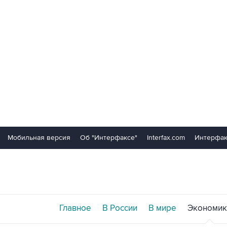
Мобильная версия
Об "Интерфаксе"
Interfax.com
Интерфак
Главное
В России
В мире
Экономик