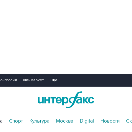
с-Россия
Финмаркет
Еще...
а
Спорт
Культура
Москва
Digital
Новости
С