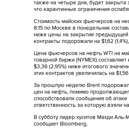
также на четыре дня, будет закрыта 
что карантинные ограничения ослабят
Стоимость майских фьючерсов на неф
8:15 по Москве в понедельник составля
ниже цены на закрытие предыдущей с
контракты подорожали на $1,62 (1,4%),
Цена фьючерсов на нефть WTI на ма
товарной биржи (NYMEX) составляет к
$3,36 (2,95%) ниже итогового значен
этих контрактов увеличилась на $1,56 (
За прошлую неделю Brent подорожала
цен на нефть, помимо продолжающег
способствовали сообщения об атаке
ответственность за которую взяли н
В субботу лидер хуситов Махди Аль-
сообщает Bloomberg.