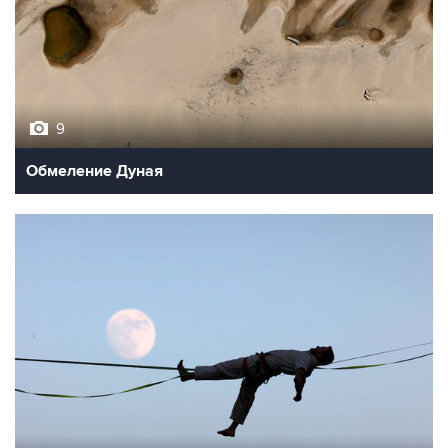
9
Обмеление Дуная