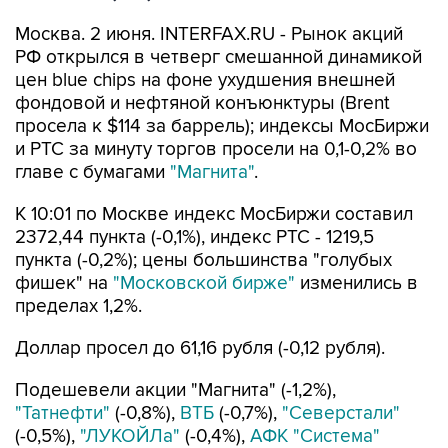
Москва. 2 июня. INTERFAX.RU - Рынок акций
РФ открылся в четверг смешанной динамикой
цен blue chips на фоне ухудшения внешней
фондовой и нефтяной конъюнктуры (Brent
просела к $114 за баррель); индексы МосБиржи
и РТС за минуту торгов просели на 0,1-0,2% во
главе с бумагами
"Магнита"
.
К 10:01 по Москве индекс МосБиржи составил
2372,44 пункта (-0,1%), индекс РТС - 1219,5
пункта (-0,2%); цены большинства "голубых
фишек" на
"Московской бирже"
изменились в
пределах 1,2%.
Доллар просел до 61,16 рубля (-0,12 рубля).
Подешевели акции "Магнита" (-1,2%),
"Татнефти"
(-0,8%),
ВТБ
(-0,7%),
"Северстали"
(-0,5%),
"ЛУКОЙЛа"
(-0,4%),
АФК "Система"