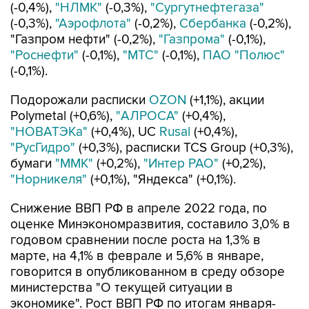
(-0,4%),
"НЛМК"
(-0,3%),
"Сургутнефтегаза"
(-0,3%),
"Аэрофлота"
(-0,2%),
Сбербанка
(-0,2%),
"Газпром нефти" (-0,2%),
"Газпрома"
(-0,1%),
"Роснефти"
(-0,1%),
"МТС"
(-0,1%),
ПАО "Полюс"
(-0,1%).
Подорожали расписки
OZON
(+1,1%), акции
Polymetal (+0,6%),
"АЛРОСА"
(+0,4%),
"НОВАТЭКа"
(+0,4%), UC
Rusal
(+0,4%),
"РусГидро"
(+0,3%), расписки TCS Group (+0,3%),
бумаги
"ММК"
(+0,2%),
"Интер РАО"
(+0,2%),
"Норникеля"
(+0,1%), "Яндекса" (+0,1%).
Снижение ВВП РФ в апреле 2022 года, по
оценке Минэкономразвития, составило 3,0% в
годовом сравнении после роста на 1,3% в
марте, на 4,1% в феврале и 5,6% в январе,
говорится в опубликованном в среду обзоре
министерства "О текущей ситуации в
экономике". Рост ВВП РФ по итогам января-