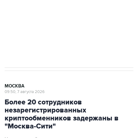
Беспилотные технологии и ИИ на службе у
электросетевых объектов и агрокомплексов
Социальная реклама, АНО «Национальные приоритеты».
ИНН 7725383515 Erid: F7NfYUJCUneVdwcydK6A
Аксенов сообщил о четвертом погибшем в
результате атаки ВСУ на Крым
МОСКВА
09:50, 7 августа 2026
Более 20 сотрудников
незарегистрированных
криптообменников задержаны в
"Москва-Сити"