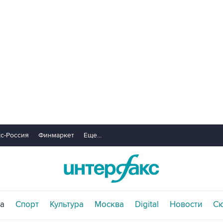
с-Россия
Финмаркет
Еще...
а
Спорт
Культура
Москва
Digital
Новости
С