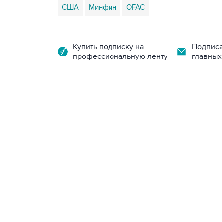
США
Минфин
OFAC
Купить подписку на
Подписа
профессиональную ленту
главных
13:11, 7 августа 2026