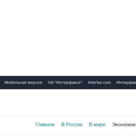
Мобильная версия
Об "Интерфаксе"
Interfax.com
Интерфак
Главное
В России
В мире
Экономик