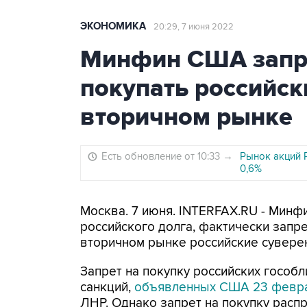
ЭКОНОМИКА
20:29, 7 июня 2022
Минфин США запр
покупать российск
вторичном рынке
Есть обновление от 10:33
→
Рынок акций 
0,6%
Москва. 7 июня. INTERFAX.RU - Минф
российского долга, фактически запр
вторичном рынке российские сувере
Запрет на покупку российских гособ
санкций,
объявленных США 23 февр
ЛНР. Однако запрет на покупку распр