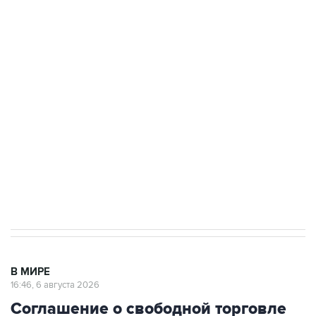
Путин сообщил о решении сосредоточить в
одних руках все службы тыла Минобороны
Как российские медицинские технологии
выходят на мировые рынки
Социальная реклама, АНО «Национальные приоритеты».
ИНН 7725383515 Erid: F7NfYUJCUneVdTRF8PRs
Трамп заявил, что переговоры с Ираном
начнутся в понедельник
В МИРЕ
16:46, 6 августа 2026
Соглашение о свободной торговле