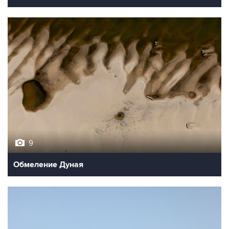
9
Обмеление Дуная