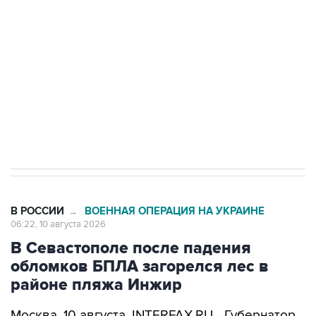
Беспилотные технологии и ИИ на службе у
электросетевых объектов и агрокомплексов
Социальная реклама, АНО «Национальные приоритеты».
ИНН 7725383515 Erid: F7NfYUJCUneVdwcydK6A
Путин вывел "Шереметьево" из
стратегического списка с целью снять
препятствие для приватизации
В РОССИИ
ВОЕННАЯ ОПЕРАЦИЯ НА УКРАИНЕ
→
06:22, 10 августа 2026
В Севастополе после падения
обломков БПЛА загорелся лес в
районе пляжа Инжир
Москва. 10 августа. INTERFAX.RU - Губернатор