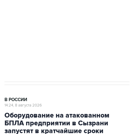
области подверглось атаке БПЛА
Беспилотные технологии и ИИ на службе у
электросетевых объектов и агрокомплексов
Социальная реклама, АНО «Национальные приоритеты».
ИНН 7725383515 Erid: F7NfYUJCUneVdwcydK6A
Кабмин РФ разрешил до 1 июля 2027 года
импорт, выпуск и обращение бензина Евро 2,
Евро 3, Евро 4
В РОССИИ
14:24, 8 августа 2026
Оборудование на атакованном
БПЛА предприятии в Сызрани
запустят в кратчайшие сроки