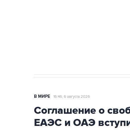
Путин сообщил о решении сосре
тыла Минобороны
Как российские медицинские т
Социальная реклама, АНО «Национальные приоритеты».
И
Трамп заявил, что переговоры 
В МИРЕ
16:46, 6 августа 2026
Соглашение о сво
ЕАЭС и ОАЭ вступи