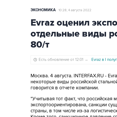
ЭКОНОМИКА
10:28, 4 августа 2022
Evraz оценил эксп
отдельные виды ро
80/т
Есть обновление от 12:01
→
Evraz в I пол
Москва. 4 августа. INTERFAX.RU - Ev
некоторые виды российской стальной
говорится в отчете компании.
"Учитывая тот факт, что российская 
экспортоориентирована, санкции сущ
страны, в том числе из-за логистиче
Кроме того, санкционное давление сп