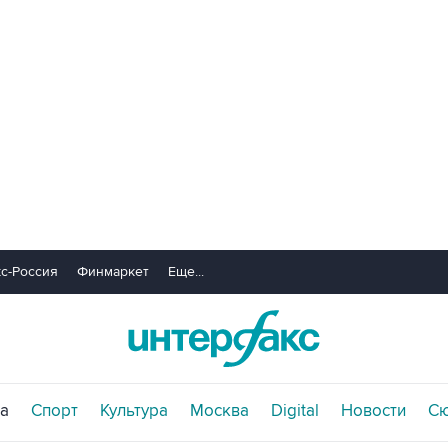
с-Россия
Финмаркет
Еще...
а
Спорт
Культура
Москва
Digital
Новости
С