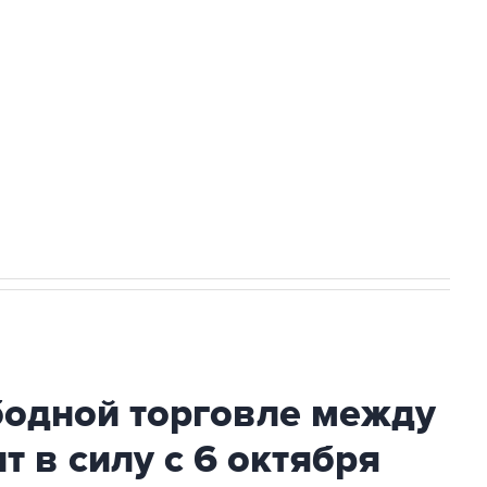
доточить в одних руках все службы
ехнологии выходят на мировые рынки
НН 7725383515 Erid: F7NfYUJCUneVdTRF8PRs
с Ираном начнутся в понедельник
бодной торговле между
т в силу с 6 октября