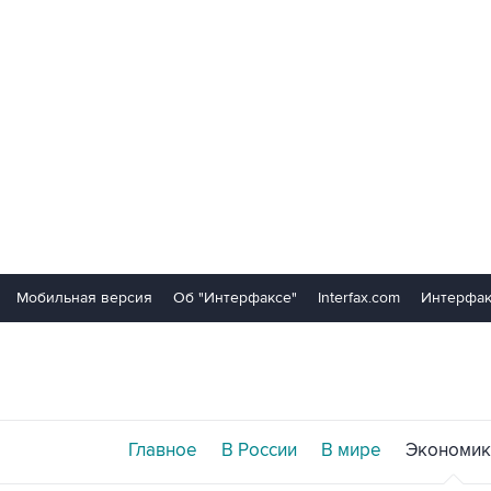
Мобильная версия
Об "Интерфаксе"
Interfax.com
Интерфак
Главное
В России
В мире
Экономик