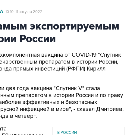
А
10:10, 11 августа 2022
 самым экспортируемым
рии России
вухкомпонентная вакцина от COVID-19 "Спутник
екарственным препаратом в истории России,
онда прямых инвестиций (РФПИ) Кирилл
и два года вакцина "Спутник V" стала
ным препаратом в истории России и по праву
наиболее эффективных и безопасных
русной инфекцией в мире", - сказал Дмитриев,
да в четверг.
ата
В РОССИИ