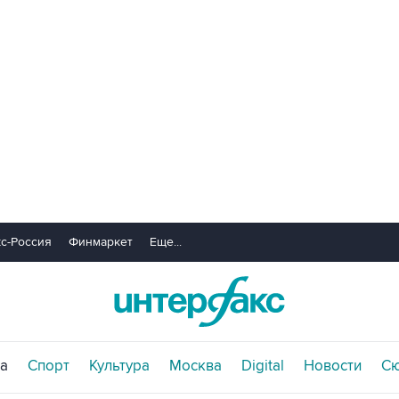
с-Россия
Финмаркет
Еще...
а
Спорт
Культура
Москва
Digital
Новости
С