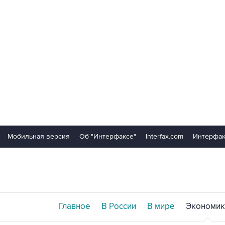
Мобильная версия
Об "Интерфаксе"
Interfax.com
Интерфак
Главное
В России
В мире
Экономик