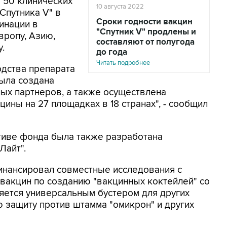
 50 клинических
10 августа 2022
Спутника V" в
Сроки годности вакцин
инации в
"Спутник V" продлены и
вропу, Азию,
составляют от полугода
.
до года
Читать подробнее
одства препарата
ыла создана
ых партнеров, а также осуществлена
ины на 27 площадках в 18 странах", - сообщил
тиве фонда была также разработана
Лайт".
инансировал совместные исследования с
вакцин по созданию "вакцинных коктейлей" со
ляется универсальным бустером для других
 защиту против штамма "омикрон" и других