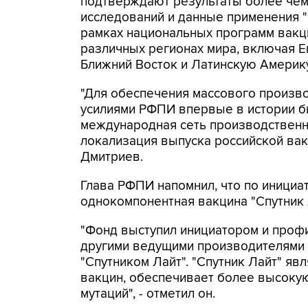
подтверждают результаты более чем
исследований и данные применения "
рамках национальных программ вакц
различных регионах мира, включая Е
Ближний Восток и Латинскую Америку
"Для обеспечения массового произв
усилиями РФПИ впервые в истории б
международная сеть производственн
локализация выпуска российской вакц
Дмитриев.
Глава РФПИ напомнил, что по инициа
однокомпонентная вакцина "Спутник 
"Фонд выступил инициатором и проф
другими ведущими производителями 
"Спутником Лайт". "Спутник Лайт" яв
вакцин, обеспечивает более высокую
мутаций", - отметил он.