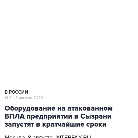
Беспилотные технологии и ИИ на службе у
электросетевых объектов и агрокомплексов
Социальная реклама, АНО «Национальные приоритеты».
ИНН 7725383515 Erid: F7NfYUJCUneVdwcydK6A
Кабмин РФ разрешил до 1 июля 2027 года
импорт, выпуск и обращение бензина Евро 2,
Евро 3, Евро 4
В РОССИИ
14:24, 8 августа 2026
Оборудование на атакованном
БПЛА предприятии в Сызрани
запустят в кратчайшие сроки
Москва. 8 августа. INTERFAX.RU -