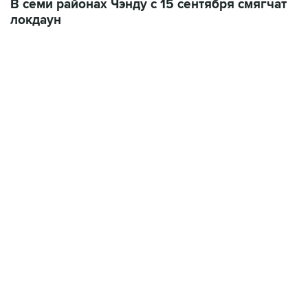
В семи районах Чэнду с 15 сентября смягчат
локдаун
17:05, 8 августа 2026