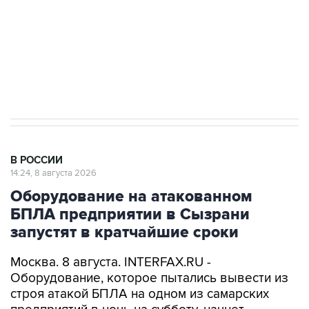
Социальная реклама, АНО «Национальные приоритеты».
ИНН 7725383515 Erid: F7NfYUJCUneVdwcydK6A
Кабмин РФ разрешил до 1 июля 2027 года
импорт, выпуск и обращение бензина Евро 2,
Евро 3, Евро 4
В РОССИИ
14:24, 8 августа 2026
Оборудование на атакованном
БПЛА предприятии в Сызрани
запустят в кратчайшие сроки
Москва. 8 августа. INTERFAX.RU -
Оборудование, которое пытались вывести из
строя атакой БПЛА на одном из самарских