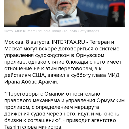
Фото: Arun Kumar/ The India Today Group via Getty Images
Москва. 8 августа. INTERFAX.RU - Тегеран и
Маскат могут вскоре договориться о системе
управления судоходством в Ормузском
проливе, однако снятие блокады с него имеет
отношение не к этим переговорам, а к
действиям США, заявил в субботу глава МИД
Ирана Аббас Аракчи.
"Переговоры с Оманом относительно
правового механизма и управления Ормузским
проливом, с определением маршрута
движения судов через него, идут, и мы очень
близки к соглашению", - приводит агентство
Tasnim слова министра.