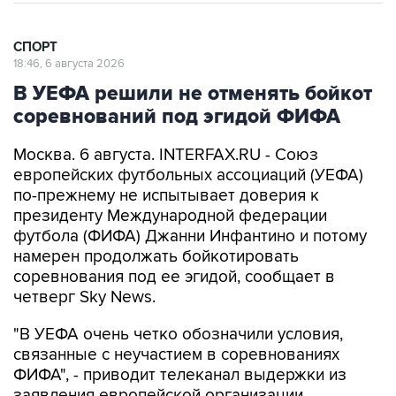
СПОРТ
18:46, 6 августа 2026
В УЕФА решили не отменять бойкот
соревнований под эгидой ФИФА
Москва. 6 августа. INTERFAX.RU - Союз
европейских футбольных ассоциаций (УЕФА)
по-прежнему не испытывает доверия к
президенту Международной федерации
футбола (ФИФА) Джанни Инфантино и потому
намерен продолжать бойкотировать
соревнования под ее эгидой, сообщает в
четверг Sky News.
"В УЕФА очень четко обозначили условия,
связанные с неучастием в соревнованиях
ФИФА", - приводит телеканал выдержки из
заявления европейской организации.
В нем отмечается, что заявления ФИФА об