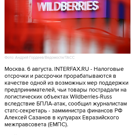
Фото: Андрей Гордеев/Ведомости/ТАСС
Москва. 6 августа. INTERFAX.RU - Налоговые
отсрочки и рассрочки прорабатываются в
качестве одной из возможных мер поддержки
предпринимателей, чьи товары пострадали на
логистических объектах Wildberries-Russ
вследствие БПЛА-атак, сообщил журналистам
статс-секретарь - замминистра финансов РФ
Алексей Сазанов в кулуарах Евразийского
межправсовета (ЕМПС).
"Сейчас этот вопрос
(поддержка пострадавших
- ИФ)
обсуждается в рабочей группе в