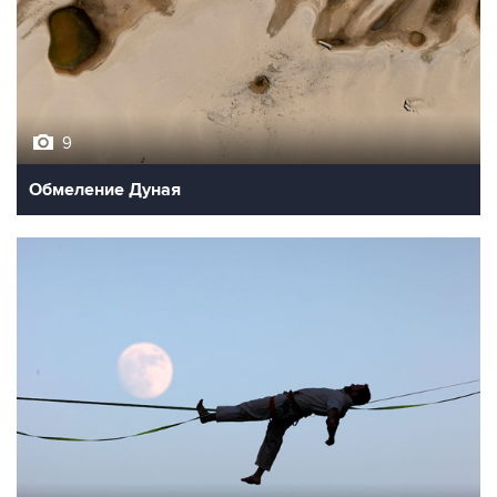
9
Обмеление Дуная
10