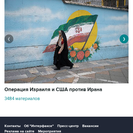
❮
❯
В
Операция Израиля и США против Ирана
1
3484 материалов
Контакты
Об "Интерфаксе"
Пресс-центр
Вакансии
Реклама на сайте
Мероприятия