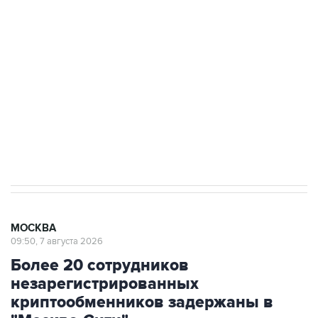
Росгвардии
Беспилотные технологии и ИИ на службе у
электросетевых объектов и агрокомплексов
Социальная реклама, АНО «Национальные приоритеты».
ИНН 7725383515 Erid: F7NfYUJCUneVdwcydK6A
Аксенов сообщил о четвертом погибшем в
результате атаки ВСУ на Крым
МОСКВА
09:50, 7 августа 2026
Более 20 сотрудников
незарегистрированных
криптообменников задержаны в