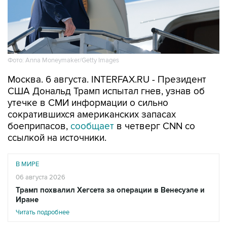
Фото: Anna Moneymaker/Getty Images
Москва. 6 августа. INTERFAX.RU - Президент
США Дональд Трамп испытал гнев, узнав об
утечке в СМИ информации о сильно
сократившихся американских запасах
боеприпасов,
сообщает
в четверг CNN со
ссылкой на источники.
В МИРЕ
06 августа 2026
Трамп похвалил Хегсета за операции в Венесуэле и
Иране
Читать подробнее