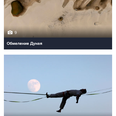
9
Обмеление Дуная