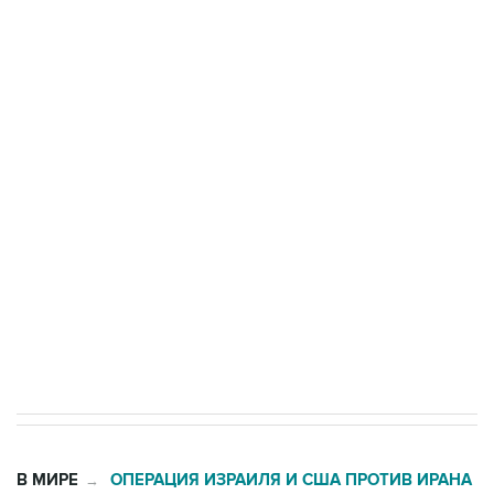
Путин сообщил о решении сосредоточить в
одних руках все службы тыла Минобороны
Трамп заявил, что переговоры с Ираном
начнутся в понедельник
Как российские медицинские технологии
выходят на мировые рынки
Социальная реклама, АНО «Национальные приоритеты».
ИНН 7725383515 Erid: F7NfYUJCUneVdTRF8PRs
Число погибших при атаке БПЛА под
Геленджиком выросло до шести
В МИРЕ
ОПЕРАЦИЯ ИЗРАИЛЯ И США ПРОТИВ ИРАНА
→