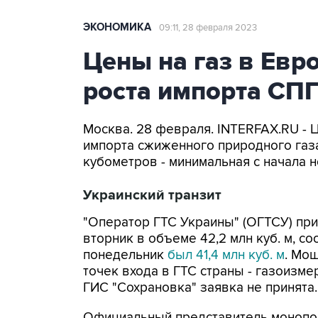
ЭКОНОМИКА
09:11, 28 февраля 2023
Цены на газ в Евр
роста импорта СП
Москва. 28 февраля. INTERFAX.RU - Ц
импорта сжиженного природного газа
кубометров - минимальная с начала н
Украинский транзит
"Оператор ГТС Украины" (ОГТСУ) пр
вторник в объеме 42,2 млн куб. м, с
понедельник
был 41,4 млн куб. м
. Мо
точек входа в ГТС страны - газоизме
ГИС "Сохрановка" заявка не принята.
Официальный представитель монопол