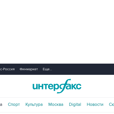
с-Россия
Финмаркет
Еще...
а
Спорт
Культура
Москва
Digital
Новости
С