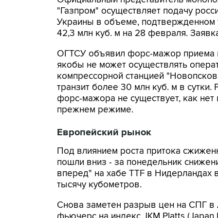
"Газпром" осуществляет подачу росс
Украины в объеме, подтвержденном у
42,3 млн куб. м на 28 февраля. Заявк
ОГТСУ объявил форс-мажор приема га
якобы не может осуществлять операт
компрессорной станцией "Новопсков
транзит более 30 млн куб. м в сутки.
форс-мажора не существует, как нет
прежнем режиме.
Европейский рынок
Под влиянием роста притока сжиженн
пошли вниз - за понедельник снижени
вперед" на хабе TTF в Нидерландах 
тысячу кубометров.
Снова заметен разрыв цен на СПГ в 
фьючерс на индекс JKM Platts (Japan