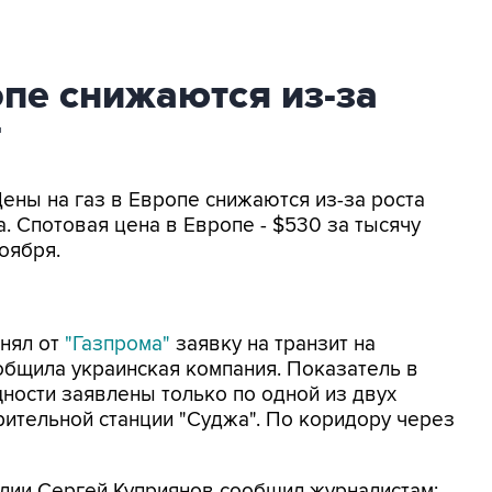
опе снижаются из-за
Г
ены на газ в Европе снижаются из-за роста
. Спотовая цена в Европе - $530 за тысячу
оября.
инял от
"Газпрома"
заявку на транзит на
ообщила украинская компания. Показатель в
щности заявлены только по одной из двух
рительной станции "Суджа". По коридору через
ии Сергей Куприянов сообщил журналистам: