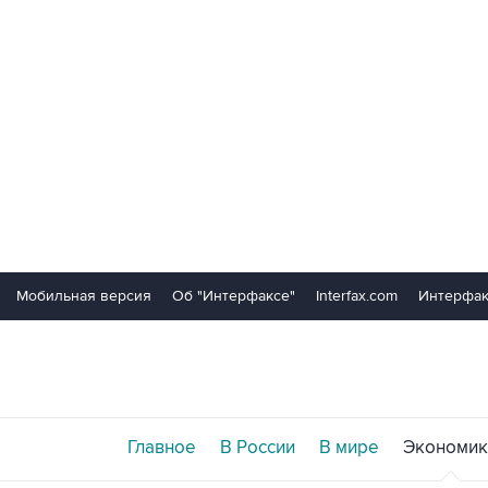
Мобильная версия
Об "Интерфаксе"
Interfax.com
Интерфак
Главное
В России
В мире
Экономик