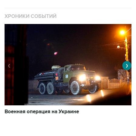
ХРОНИКИ СОБЫТИЙ
❮
❯
Военная операция на Украине
О
10999 материалов
3