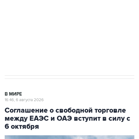
Как российские медицинские технологии
выходят на мировые рынки
Социальная реклама, АНО «Национальные приоритеты».
ИНН 7725383515 Erid: F7NfYUJCUneVdTRF8PRs
Трамп заявил, что переговоры с Ираном
начнутся в понедельник
В МИРЕ
16:46, 6 августа 2026
Соглашение о свободной торговле
между ЕАЭС и ОАЭ вступит в силу с
6 октября