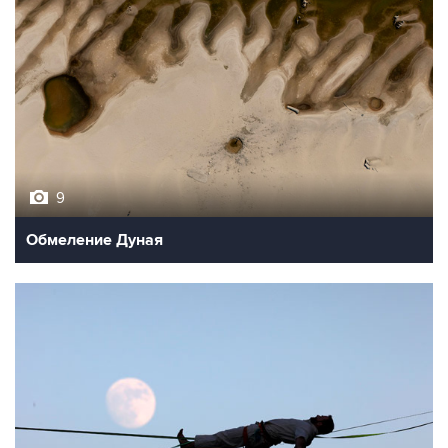
9
Обмеление Дуная