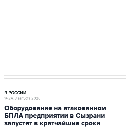
Беспилотные технологии и ИИ на службе у
электросетевых объектов и агрокомплексов
Социальная реклама, АНО «Национальные приоритеты».
ИНН 7725383515 Erid: F7NfYUJCUneVdwcydK6A
Кабмин РФ разрешил до 1 июля 2027 года
импорт, выпуск и обращение бензина Евро 2,
Евро 3, Евро 4
В РОССИИ
14:24, 8 августа 2026
Оборудование на атакованном
БПЛА предприятии в Сызрани
запустят в кратчайшие сроки